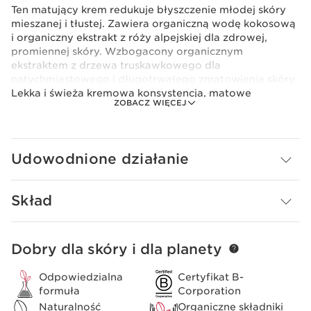
Ten matujący krem redukuje błyszczenie młodej skóry
mieszanej i tłustej. Zawiera organiczną wodę kokosową
i organiczny ekstrakt z róży alpejskiej dla zdrowej,
promiennej skóry. Wzbogacony organicznym
ekstraktem z drzewa truskawkowego dla
natychmiastowego i długotrwałego zmatowienia skóry.
Lekka i świeża kremowa konsystencja, matowe
ZOBACZ WIĘCEJ
wykończenie.
Innowacja
Sercem formuł My Clarins* jest nasza roślinna innowacja,
potężny duet o właściwościach odżywczych i
Udowodnione działanie
ochronnych. Badania Clarins skupiły się na korzyściach
płynących z organicznej wody kokosowej i
organicznego ekstraktu z róży alpejskiej, które
Skład
pomagają skórze zachować równowagę i walczyć ze
stresem oksydacyjnym. *Z wyjątkiem My Clarins
oczyszczającego żelu RE-MOVE i My Clarins serum na
Dobry dla skóry i dla planety
PRZEJDŹ DO TREŚCI
niedoskonałości PURE-RESET
Odpowiedzialna
Certyfikat B-
formuła
Corporation
Naturalność
Organiczne składniki