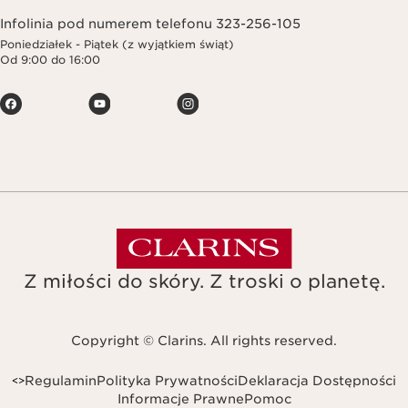
Infolinia pod numerem telefonu 323-256-105
Poniedziałek - Piątek (z wyjątkiem świąt)
Od 9:00 do 16:00
Z miłości do skóry. Z troski o planetę.
Copyright © Clarins. All rights reserved.
Regulamin
Polityka Prywatności
Deklaracja Dostępności
<
>
Informacje Prawne
Pomoc
Navigates to