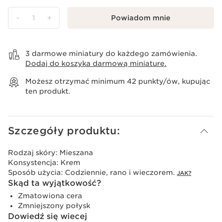
-
1
+
Powiadom mnie
Wyświetl koszyk
3 darmowe miniatury do każdego zamówienia.
Dodaj do koszyka darmową miniaturę.
Możesz otrzymać minimum
42
punkty/ów, kupując
ten produkt.
Szczegóły produktu:
Rodzaj skóry:
Mieszana
Konsystencja:
Krem
Sposób użycia:
Codziennie, rano i wieczorem.
JAK?
Skąd ta wyjątkowość?
Zmatowiona cera
Zmniejszony połysk
Dowiedź się wiecej