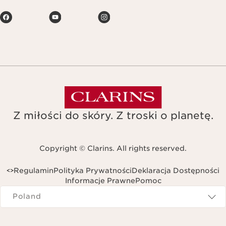
Z miłości do skóry. Z troski o planetę.
Copyright © Clarins. All rights reserved.
Regulamin
Polityka Prywatności
Deklaracja Dostępności
<
>
Informacje Prawne
Pomoc
Navigates to
Poland