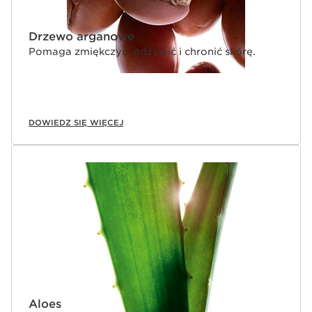
Drzewo arganowe
Pomaga zmiękczyć, odżywić i chronić skórę.
DOWIEDZ SIĘ WIĘCEJ
Aloes