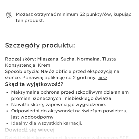
Wyświetl koszyk
Możesz otrzymać minimum
52
punkty/ów, kupując
ten produkt.
Szczegóły produktu:
Rodzaj skóry:
Mieszana, Sucha, Normalna, Tłusta
Konsystencja:
Krem
Sposób użycia:
Nałóż obficie przed ekspozycją na
słońce. Ponawiaj aplikację co 2 godziny.
JAK?
Skąd ta wyjątkowość?
Maksymalna ochrona przed szkodliwym działaniem
promieni słonecznych i niebieskiego światła.
Nawilża skórę, zapewniając wygładzenie.
Odpowiedni do aktywności na świeżym powietrzu,
jest wodoodporny.
Idealny dla wszystkich karnacji.
Dowiedź się wiecej
Dzięki lekkiej konsystencji krem przeciwsłoneczny SPF