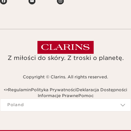
Z miłości do skóry. Z troski o planetę.
Copyright © Clarins. All rights reserved.
Regulamin
Polityka Prywatności
Deklaracja Dostępności
<
>
Informacje Prawne
Pomoc
Navigates to
Poland