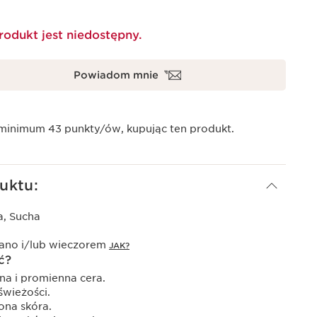
rodukt jest niedostępny.
Powiadom mnie
 minimum
43
punkty/ów, kupując ten produkt.
uktu:
, Sucha
rano i/lub wieczorem
JAK?
ć?
a i promienna cera.
świeżości.
ona skóra.