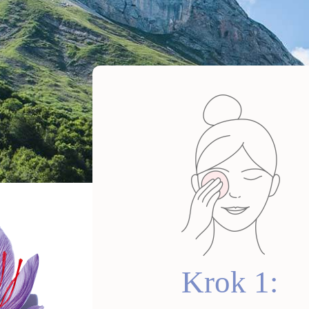
Cleansing M
129
Krok 1:
Zamów