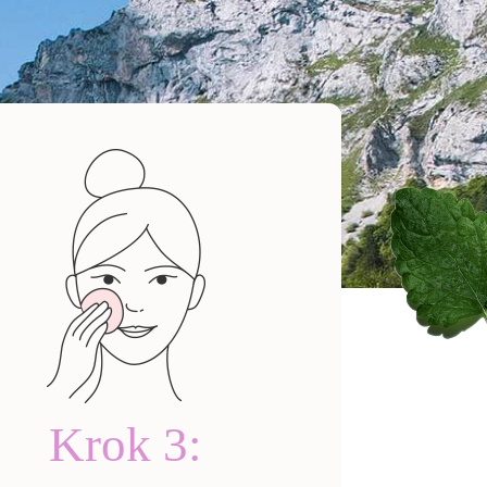
nsing Milk
0 zł
Krok 3:
 teraz