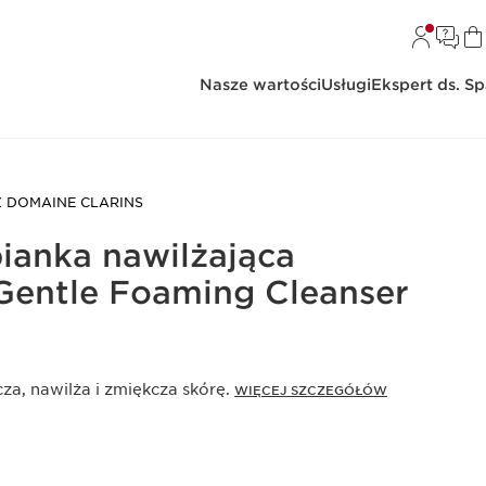
Nasze wartości
Usługi
Ekspert ds. S
Z DOMAINE CLARINS
pianka nawilżająca
Gentle Foaming Cleanser
za, nawilża i zmiękcza skórę.
WIĘCEJ SZCZEGÓŁÓW