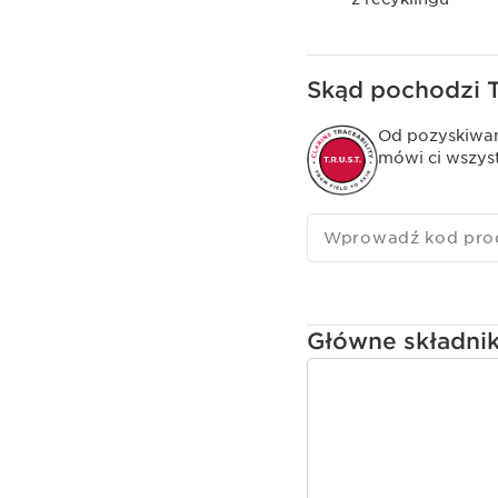
Skąd pochodzi 
Od pozyskiwan
mówi ci wszys
Wprowadź kod pro
Główne składni
PRZEJDŹ DO TREŚC