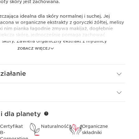
ty skóry jest zachowana.
czająca idealna dla skóry normalnej i suchej. Jej
cona w organiczne ekstrakty z goryczki żółtej, melisy
ięki nim pianka łagodnie zmywa makijaż, dogłębnie
zmiękcza skórę, jednocześnie pomaga zachować
skóry. Zawiera organiczny ekstrakt z mydlnicy
ZOBACZ WIĘCEJ
strakt z mydlnicy zamiast mydła. Wzbogacona o
elikatne środki powierzchniowo czynne - roślina ta w
iałanie
 się, zapewniając właściwości myjące i emulgujące,
 się do delikatnego oczyszczania skóry.
i dla planety
Certyfikat
Naturalność
Organiczne
B-
składniki
Corporation