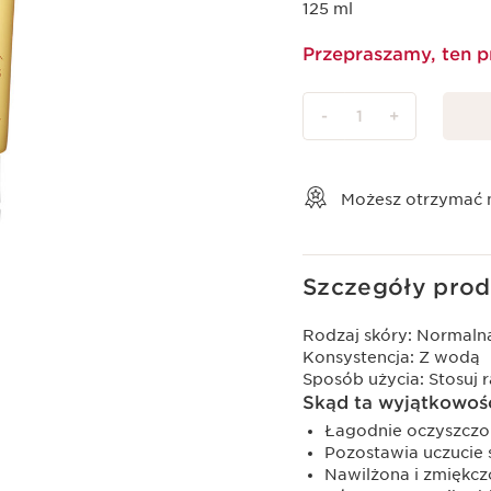
125 ml
Przepraszamy, ten p
-
1
+
Wyświetl koszyk
Możesz otrzymać
Szczegóły prod
Rodzaj skóry:
Normalna
Konsystencja:
Z wodą
Sposób użycia:
Stosuj 
Skąd ta wyjątkowoś
Łagodnie oczyszczon
Pozostawia uczucie 
Nawilżona i zmiękcz