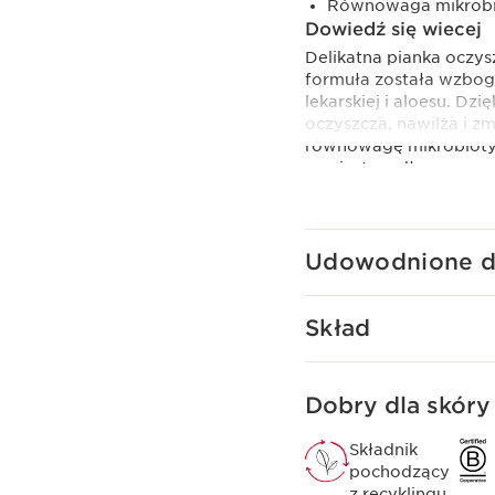
Równowaga mikrobio
Dowiedź się wiecej
Delikatna pianka oczysz
formuła została wzboga
lekarskiej i aloesu. Dz
oczyszcza, nawilża i 
równowagę mikrobioty 
zamiast mydła.
Clarins Plus
Zawiera organiczny ek
saponinę - naturalne, d
Udowodnione dz
naturalny sposób pieni
które doskonale nadają
Skład
Dobry dla skóry 
Składnik
pochodzący
z recyklingu