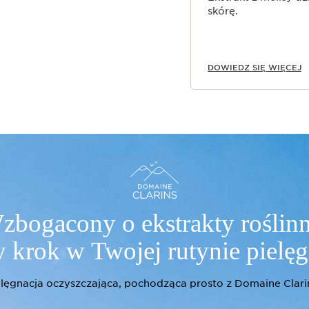
skórę.
DOWIEDZ SIĘ WIĘCEJ
zbogacony o ekstrakty roślinn
 krok w Twojej rutynie pielę
elęgnacja oczyszczająca, pochodząca prosto z Domaine Clarin