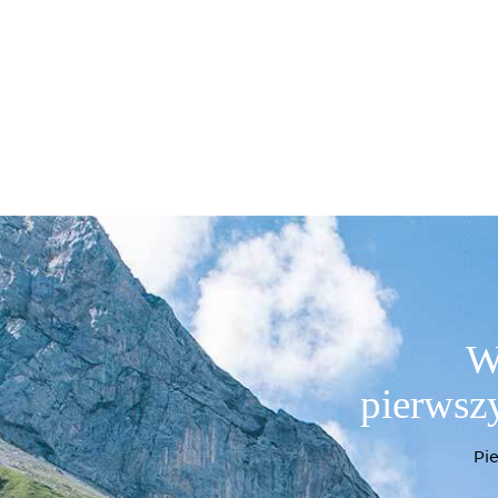
W
pierwszy
Pi