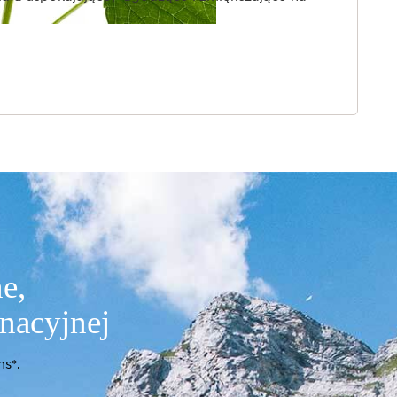
e,
gnacyjnej
s*.