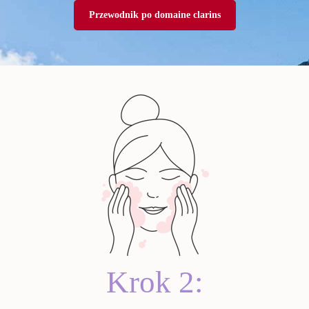
Przewodnik po domaine clarins
icellar Water
Total Cleansing Oil
Instant Eye Make-Up
Gentle Eye Make-Up
One-Step Facial Cleanser
Velvet Clea
Remover
Remover
,00 zł
149,00 zł
135,00 zł
135,00 zł
169,00 zł
129,0
Krok 2:
 teraz
Zamów teraz
Zamów teraz
Zamów teraz
Zamów teraz
Zamów