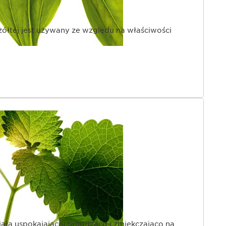
 żółtej jest używany ze względu na właściwości
ziała uspokajająco, łagodząco i zmiękczająco na