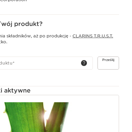
Twój produkt?
ia składników, aż po produkcję -
CLARINS T.R.U.S.T.
tko.
Prześlij
duktu
*
ki aktywne
I