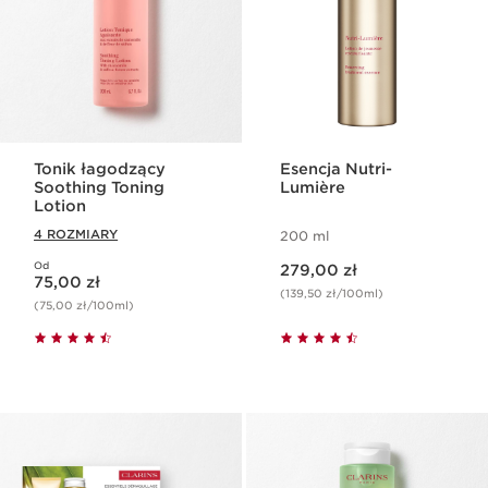
Tonik łagodzący
Esencja Nutri-
Soothing Toning
Lumière
Lotion
4 ROZMIARY
200 ml
Aktualna cena 279,00 zł
Od
Aktualna cena 75,00 zł
279,00 zł
75,00 zł
(139,50 zł/100ml)
(75,00 zł/100ml)