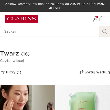
Zestaw kosmetyków mini do zakupów od 249 zł lub 349 zł
KOD:
GIFTSET
PRZEJDŹ DO TREŚCI
PRZEJDŹ DO STOPKI
Historia wyszukiwania
Twarz
(16)
Czytaj więcej
Filtry (1)
Sortuj według