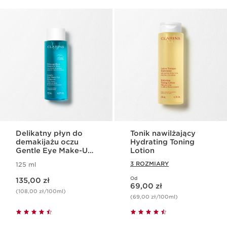
Delikatny płyn do
Tonik nawilżający
demakijażu oczu
Hydrating Toning
Gentle Eye Make-Up
Lotion
Remover
3 ROZMIARY
125 ml
Aktualna cena 135,00 zł
Od
135,00 zł
Aktualna cena 69,00 zł
69,00 zł
(108,00 zł/100ml)
(69,00 zł/100ml)