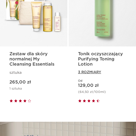
Zestaw dla skóry
Tonik oczyszczający
normalnej My
Purifying Toning
Cleansing Essentials
Lotion
3 ROZMIARY
sztuka
Aktualna cena 265,00 zł
Od
265,00 zł
Aktualna cena 129,00 zł
129,00 zł
1 sztuka
(64,50 zł/100ml)