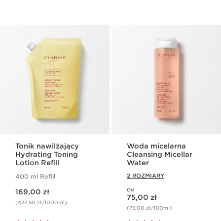
Tonik nawilżający
Woda micelarna
Hydrating Toning
Cleansing Micellar
Lotion Refill
Water
2 ROZMIARY
400 ml Refill
Aktualna cena 169,00 zł
Od
169,00 zł
Aktualna cena 75,00 zł
75,00 zł
(422,50 zł/1000ml)
(75,00 zł/100ml)