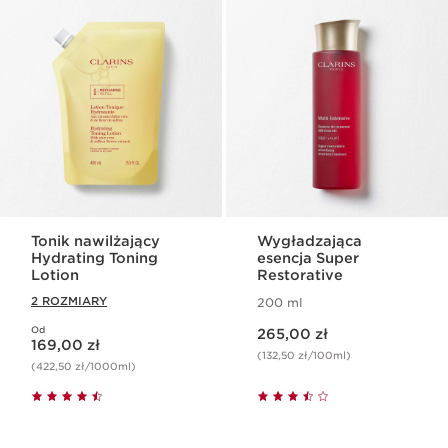
Tonik nawilżający
Wygładzająca
Hydrating Toning
esencja Super
Lotion
Restorative
2 ROZMIARY
200 ml
Aktualna cena 265,00 zł
Od
Aktualna cena 169,00 zł
265,00 zł
169,00 zł
(132,50 zł/100ml)
(422,50 zł/1000ml)