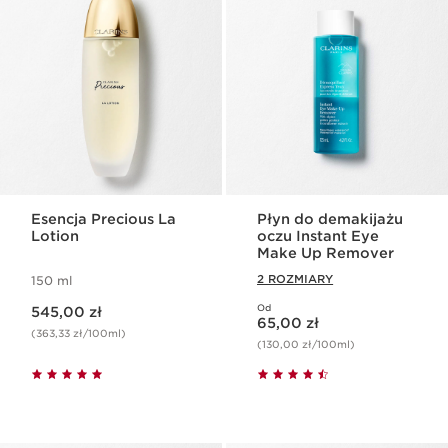
Esencja Precious La
Płyn do demakijażu
Lotion
oczu Instant Eye
Make Up Remover
2 ROZMIARY
150 ml
Aktualna cena 545,00 zł
Od
545,00 zł
Aktualna cena 65,00 zł
65,00 zł
(363,33 zł/100ml)
(130,00 zł/100ml)