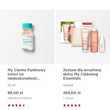
My Clarins Punktowy
Zestaw dla wrażliwej
lotion na
skóry My Cleansing
niedoskonałosći
Essentials
Targeted Blemish
13 ml
sztuka
Lotion
Aktualna cena 89,00 zł
Aktualna cena 265,00 zł
89,00 zł
265,00 zł
(684,62 zł/100ml)
1 sztuka