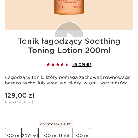
Tonik łagodzący Soothing
Toning Lotion 200ml
Akceptacja plików cookie
49 OPINIE
Odtwarzanie tego filmu oznacza zapisywanie przez
Youtube plików cookie, które mają na celu działanie
Łagodzący tonik, który pomaga zachować równowagę
usługi i personalizowanie reklam. Szczegółowe
bardzo suchej lub wrażliwej skóry.
informacje można znaleźć w polityce prywatności firm
WIĘCEJ SZCZEGÓŁÓW
Youtube
oraz
Clarins
.
Aktualna cena 129,00 zł
Jeśli chcesz odtworzyć film, musisz wyrazić zgodę,
129,00 zł
klikając poniżej.
(64,50 zł/100ml)
Odtwórz film
Zaoszczędź 10%
100 ml
400 ml Refill
400 ml
200 ml