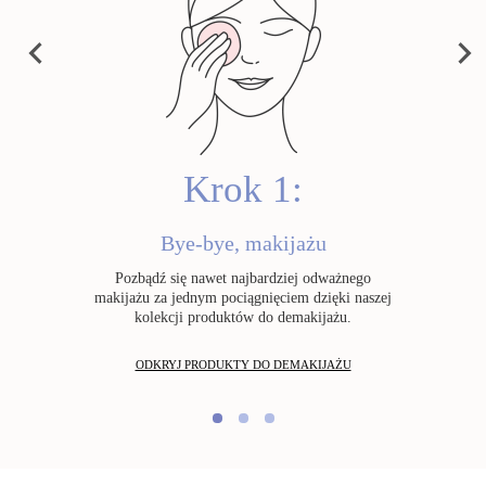
lvet Cleansing Milk
Cleansing Micellar
Total Cleansing Oi
Water
PRE
NEX
129,00 zł
129,00 zł
149,00 zł
VIOU
T
S
Zamów teraz
Zamów teraz
Zamów teraz
Krok 1:
Bye-bye, makijażu
Pozbądź się nawet najbardziej odważnego
makijażu za jednym pociągnięciem dzięki naszej
kolekcji produktów do demakijażu.
ODKRYJ PRODUKTY DO DEMAKIJAŻU