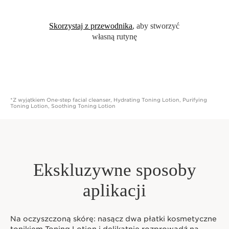
Skorzystaj z przewodnika
, aby stworzyć
własną rutynę
*Z wyjątkiem One-step facial cleanser, Hydrating Toning Lotion, Purifying
Toning Lotion, Soothing Toning Lotion
Ekskluzywne sposoby
aplikacji
Na oczyszczoną skórę: nasącz dwa płatki kosmetyczne
tonikiem Toning Lotion i delikatnie rozprowadź na