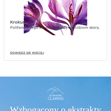
Krokus
Polifenole tego kwiatu regulują mikrobiom skóry.
DOWIEDZ SIĘ WIĘCEJ
Wzbogacony o ekstrakty