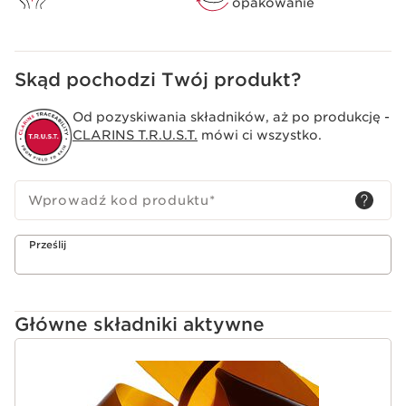
opakowanie
Delikatny i łagodny tonik, który pozostawia na skórze
uczucie świeżości.
Skąd pochodzi Twój produkt?
Od pozyskiwania składników, aż po produkcję -
CLARINS T.R.U.S.T.
mówi ci wszystko.
Wprowadź kod produktu
*
Prześlij
Główne składniki aktywne
PRZEJDŹ DO TREŚCI