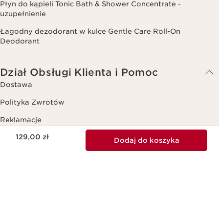
Płyn do kąpieli Tonic Bath & Shower Concentrate -
uzupełnienie
Łagodny dezodorant w kulce Gentle Care Roll-On
Deodorant
Dział Obsługi Klienta i Pomoc
Dostawa
Polityka Zwrotów
Reklamacje
Aktualna cena 129,00 zł
129,00 zł
Sposoby Płatności
Dodaj do koszyka
Śledzenie Zamówienia
Pytania i Odpowiedzi
Kontakt
Pomoc