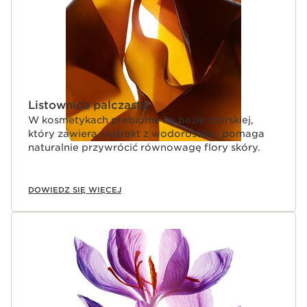
Listownica palczasta
W kosmetykach prebiome na bazie morskiej,
który zawiera ekstrakt z wodorostów, pomaga
naturalnie przywrócić równowagę flory skóry.
DOWIEDZ SIĘ WIĘCEJ