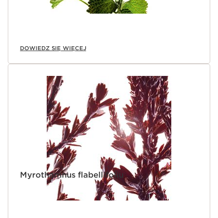
DOWIEDZ SIĘ WIĘCEJ
Myrothamnus flabellifoliu