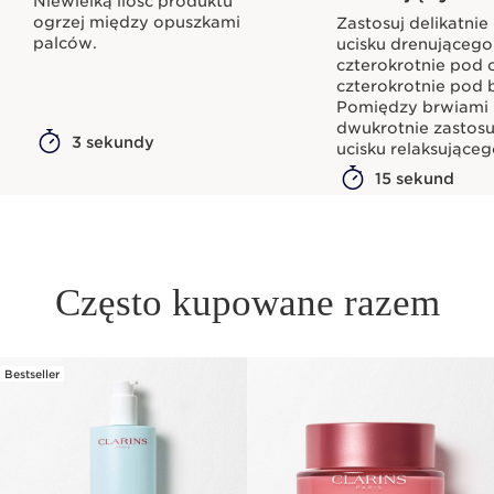
Niewielką ilość produktu
ogrzej między opuszkami
Zastosuj delikatni
palców.
ucisku drenującego
czterokrotnie pod 
czterokrotnie pod 
Pomiędzy brwiami
dwukrotnie zastos
3 sekundy
ucisku relaksująceg
15 sekund
Często kupowane razem
Bestseller
PRZEJDŹ DO TREŚCI