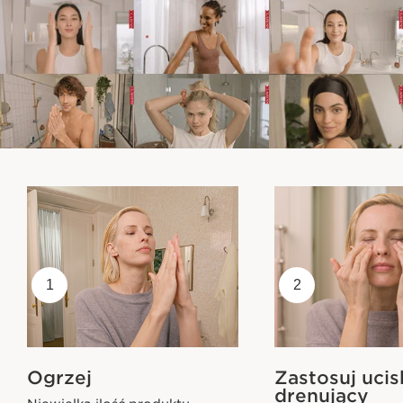
1
2
Ogrzej
Zastosuj ucis
drenujący