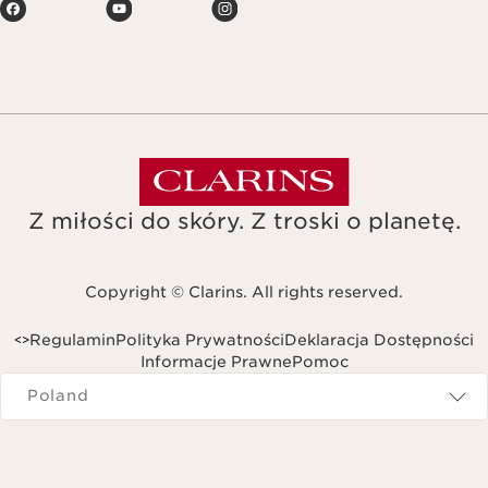
Z miłości do skóry. Z troski o planetę.
Copyright © Clarins. All rights reserved.
Regulamin
Polityka Prywatności
Deklaracja Dostępności
<
>
Informacje Prawne
Pomoc
Navigates to
Poland