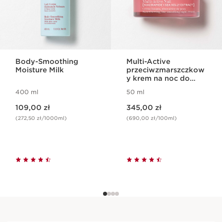
Body-Smoothing
Multi-Active
Moisture Milk
przeciwzmarszczkow
y krem na noc do
wszystkich typów
400 ml
50 ml
cery
Aktualna cena 109,00 zł
Aktualna cena 345,00 zł
109,00 zł
345,00 zł
(272,50 zł/1000ml)
(690,00 zł/100ml)