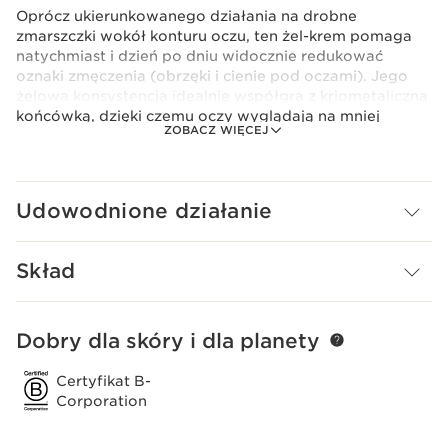
Oprócz ukierunkowanego działania na drobne
zmarszczki wokół konturu oczu, ten żel-krem pomaga
natychmiast i dzień po dniu widocznie redukować
oznaki zmęczenia (obrzęki i cienie pod oczami). Jego
żelowa konsystencja idealnie współgra z kriometaliczną
końcówką, dzięki czemu oczy wyglądają na mniej
ZOBACZ WIĘCEJ
opuchnięte i bardziej promienne. Oznaki zmęczenia
zostają zminimalizowane, drobne zmarszczki widocznie
wygładzone.
Clarins Plus
Udowodnione działanie
Pigmenty "promienności" zostały zawarte w tej
formule, aby nadać skórze natychmiastowy efekt
rozświetlenia.
Skład
Dobry dla skóry i dla planety
PRZEJDŹ DO TREŚCI
Certyfikat B-
Corporation