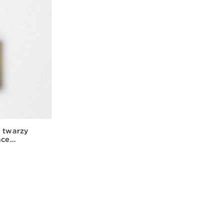
o twarzy
ace
gląd