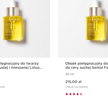
elęgnacyjny do twarzy
Olejek pielęgnacyjny d
ustej i mieszanej Lotus
do cery suchej Santal F
tment Oil
Treatment Oil
30 ml
Aktualna cena 215,00 zł
215,00 zł
0ml)
(716,67 zł/100ml)
Szybki podgląd
Szybki pod