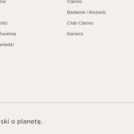
tów
Clarins
Badanie i Rozwój
ości
Club Clarins
ówienia
Kariera
wiedzi
ski o planetę.