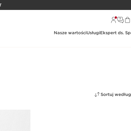
T
Nasze wartości
Usługi
Ekspert ds. S
Sortuj według