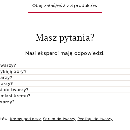
Obejrzałaś/eś 3 z 3 produktów
Masz pytania?
Nasi eksperci mają odpowiedzi.
twarzy?
tykają pory?
warzy?
warzy?
i do twarzy?
zamiast kremu?
twarzy?
któw:
Kremy pod oczy
,
Serum do twarzy
,
Peelingi do twarzy