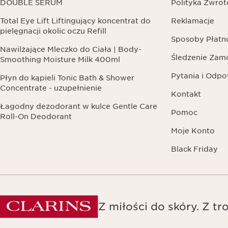
DOUBLE SERUM
Polityka Zwro
Total Eye Lift Liftingujący koncentrat do
Reklamacje
pielęgnacji okolic oczu Refill
Sposoby Płatn
Nawilżające Mleczko do Ciała | Body-
Śledzenie Zam
Smoothing Moisture Milk 400ml
Pytania i Odpo
Płyn do kąpieli Tonic Bath & Shower
Concentrate - uzupełnienie
Kontakt
Łagodny dezodorant w kulce Gentle Care
Pomoc
Roll-On Deodorant
Moje Konto
Black Friday
Z miłości do skóry. Z tro