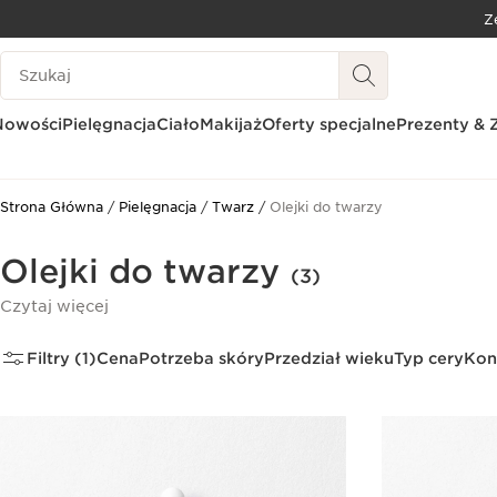
Z
PRZEJDŹ DO TREŚCI
Historia wyszukiwania
PRZEJDŹ DO STOPKI
Nowości
Pielęgnacja
Ciało
Makijaż
Oferty specjalne
Prezenty & 
Strona Główna
Pielęgnacja
Twarz
Olejki do twarzy
Olejki do twarzy
(3)
Czytaj więcej
Filtry (1)
Cena
Potrzeba skóry
Przedział wieku
Typ cery
Kon