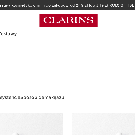
estaw kosmetyków mini do zakupów od 249 zł lub 349 zł
KOD: GIFTSE
Zestawy
systencja
Sposób demakijażu