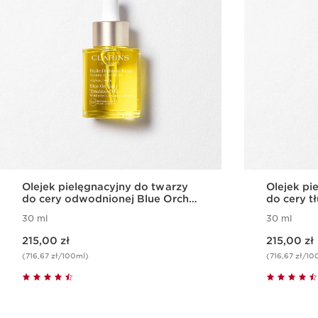
Olejek pielęgnacyjny do twarzy
Olejek pi
do cery odwodnionej Blue Orchid
do cery tł
Face Treatment Oil
Face Trea
30 ml
30 ml
Aktualna cena 215,00 zł
Aktualna cena 215,00 zł
215,00 zł
215,00 zł
(716,67 zł/100ml)
(716,67 zł/10
Szybki podgląd