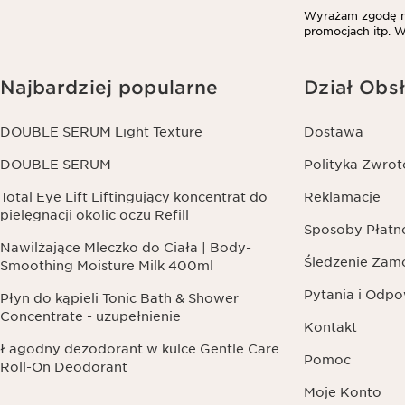
Wyrażam zgodę na
promocjach itp. W
Najbardziej popularne
Dział Obsł
DOUBLE SERUM Light Texture
Dostawa
DOUBLE SERUM
Polityka Zwro
Total Eye Lift Liftingujący koncentrat do
Reklamacje
pielęgnacji okolic oczu Refill
Sposoby Płatn
Nawilżające Mleczko do Ciała | Body-
Śledzenie Zam
Smoothing Moisture Milk 400ml
Pytania i Odpo
Płyn do kąpieli Tonic Bath & Shower
Concentrate - uzupełnienie
Kontakt
Łagodny dezodorant w kulce Gentle Care
Pomoc
Roll-On Deodorant
Moje Konto