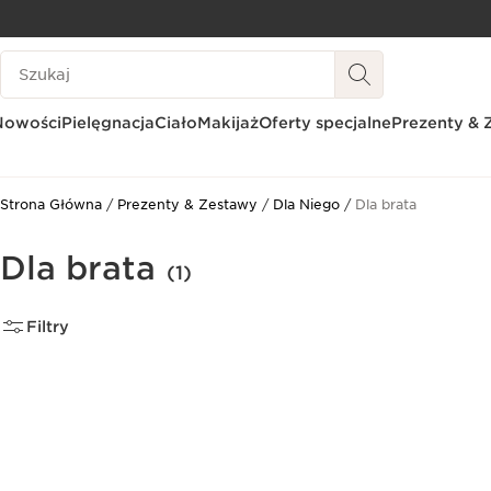
PRZEJDŹ DO TREŚCI
Historia wyszukiwania
PRZEJDŹ DO STOPKI
Nowości
Pielęgnacja
Ciało
Makijaż
Oferty specjalne
Prezenty & 
Strona Główna
Prezenty & Zestawy
Dla Niego
Dla brata
Dla brata
(1)
Filtry