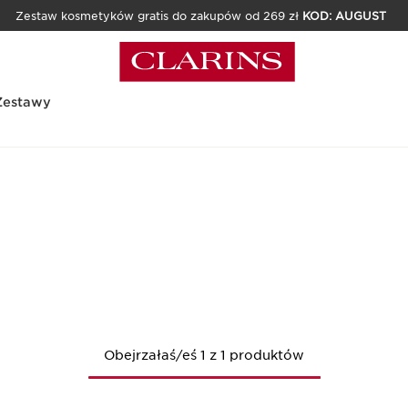
Zestaw kosmetyków gratis do zakupów od 269 zł
KOD: AUGUST
Zestawy
Obejrzałaś/eś 1 z 1 produktów