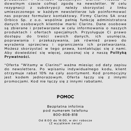
dowolnym czasie cofnąć zgodę na newsletter. W celu
rezygnacji z subskrypcji należy skorzystać z linku
umieszczonego w każdym newsletterze lub poinformować
nas poprzez formularz kontaktowy. Firmy Clarins SA oraz
Orbico Sp. z o.o. wspólnie pełnią funkcję administratora
danych osobowych klientów marki Clarins. Dane osobowe
są zbierane i przetwarzane w celu informowania o naszych
produktach i ofertach specjalnych. Przysługuje Ci prawo
dostępu do treści swoich danych, ich usunięcia,
poprawiania i przekazywania, jak również prawo do
wyrażenia sprzeciwu i ograniczenia ich przetwarzania.
Możesz skorzystać w tego prawa, kontaktując się z nami.
Aby dowiedzieć się więcej, zapoznaj się z naszą
Polityką
Prywatności.
*Oferta "Witamy w Clarins!" ważna miesiąc od daty zapisu
do newslettera. Po wpisaniu indywidualnego kodu, klient
otrzymuje rabat 10% na cały asortyment. Kod promocyjny
jest kodem jednorazowym. Oferta łączy się z innymi
promocjami. Kod nie łączy się z innymi rabatami.
POMOC
Bezpłatna infolinia
pod numerem telefonu
800-808-818
Od 8:00 do 16:00, w dni robocze
(Z wyjątkiem świąt)