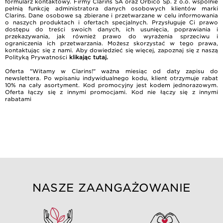
formularz kontaktowy. Firmy Clarins SA oraz Orbico Sp. z o.o. wspólnie
pełnią funkcję administratora danych osobowych klientów marki
Clarins. Dane osobowe są zbierane i przetwarzane w celu informowania
o naszych produktach i ofertach specjalnych. Przysługuje Ci prawo
dostępu do treści swoich danych, ich usunięcia, poprawiania i
przekazywania, jak również prawo do wyrażenia sprzeciwu i
ograniczenia ich przetwarzania. Możesz skorzystać w tego prawa,
kontaktując się z nami. Aby dowiedzieć się więcej, zapoznaj się z naszą
Polityką Prywatności
klikając tutaj
.
Oferta "Witamy w Clarins!" ważna miesiąc od daty zapisu do
newslettera. Po wpisaniu indywidualnego kodu, klient otrzymuje rabat
10% na cały asortyment. Kod promocyjny jest kodem jednorazowym.
Oferta łączy się z innymi promocjami. Kod nie łączy się z innymi
rabatami
NASZE ZAANGAŻOWANIE