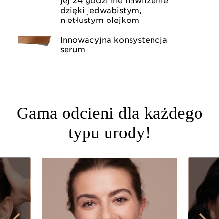
jej 24 godzinne nawilżenie
dzięki jedwabistym,
nietłustym olejkom
Innowacyjna konsystencja
serum
Gama odcieni dla każdego
typu urody!