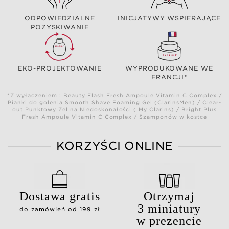
ODPOWIEDZIALNE
INICJATYWY WSPIERAJĄCE
POZYSKIWANIE
EKO-PROJEKTOWANIE
WYPRODUKOWANE WE
FRANCJI*
*Z wyłączeniem : Beauty Flash Fresh Ampoule Vitamin C Complex /
Pianki do golenia Smooth Shave Foaming Gel (ClarinsMen) / Clear-
out Punktowy Żel na Niedoskonałości ( My Clarins) / Bright Plus
Fresh Ampoule Vitamin C Complex / Szamponów w kostce
KORZYŚCI ONLINE
Dostawa gratis
Otrzymaj
3 miniatury
do zamówień od 199 zł
w prezencie