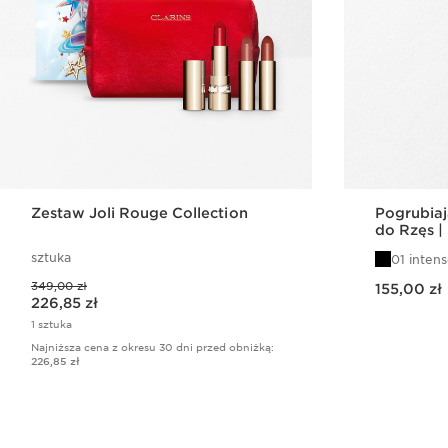
Zestaw Joli Rouge Collection
Pogrubiaj
do Rzęs |
sztuka
01 intens
Aktualna cena 155,00 zł
Poprzednia cena 349,00 zł
349,00 zł
155,00 zł
Aktualna cena 226,85 zł
226,85 zł
1 sztuka
Najniższa cena z okresu 30 dni przed obniżką
:
226,85 zł
Szybki podgląd