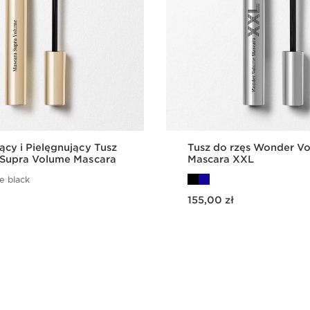
ący i Pielęgnujący Tusz
Tusz do rzęs Wonder V
 Supra Volume Mascara
Mascara XXL
e black
Aktualna cena 155,00 zł
155,00 zł
Szybki podgląd
Szybki pod