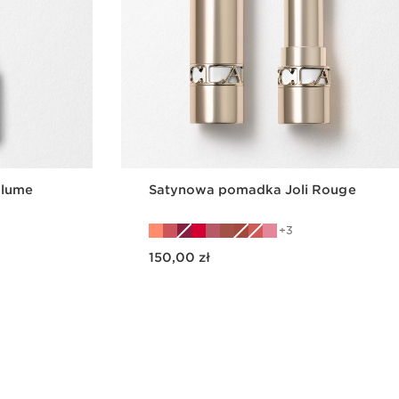
olume
Satynowa pomadka Joli Rouge
3
Aktualna cena 150,00 zł
150,00 zł
gląd
Szybki podgląd