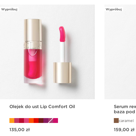
Wypróbuj
Wypróbuj
Olejek do ust Lip Comfort Oil
Serum rew
baza pod 
Lashes S
caramel
Aktualna cena 135,00 zł
Aktualna cena 159,00 zł
135,00 zł
159,00 zł