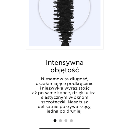
Intensywna
In
objętość
100%
ex,
Niesamowita długość,
są 
oszałamiające podkręcenie
je i
i niezwykła wyrazistość
ąc, że
aż po same końce, dzięki ultra-
ię
elastycznym włóknom
bsze.
szczoteczki. Nasz tusz
delikatnie pokrywa rzęsy,
jedna po drugiej.