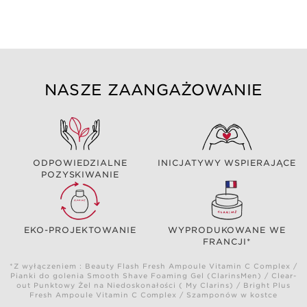
NASZE ZAANGAŻOWANIE
ODPOWIEDZIALNE
INICJATYWY WSPIERAJĄCE
POZYSKIWANIE
EKO-PROJEKTOWANIE
WYPRODUKOWANE WE
FRANCJI*
*Z wyłączeniem : Beauty Flash Fresh Ampoule Vitamin C Complex /
Pianki do golenia Smooth Shave Foaming Gel (ClarinsMen) / Clear-
out Punktowy Żel na Niedoskonałości ( My Clarins) / Bright Plus
Fresh Ampoule Vitamin C Complex / Szamponów w kostce