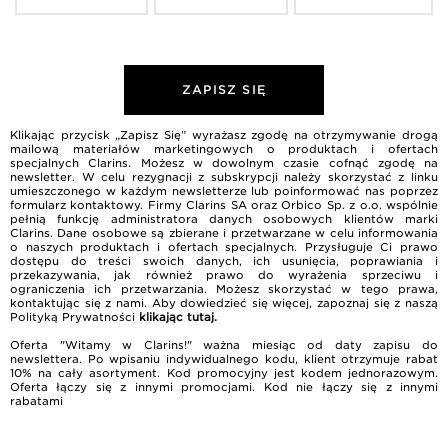
ZAPISZ SIĘ
Klikając przycisk „Zapisz Się” wyrażasz zgodę na otrzymywanie drogą
mailową materiałów marketingowych o produktach i ofertach
specjalnych Clarins. Możesz w dowolnym czasie cofnąć zgodę na
newsletter. W celu rezygnacji z subskrypcji należy skorzystać z linku
umieszczonego w każdym newsletterze lub poinformować nas poprzez
formularz kontaktowy. Firmy Clarins SA oraz Orbico Sp. z o.o. wspólnie
pełnią funkcję administratora danych osobowych klientów marki
Clarins. Dane osobowe są zbierane i przetwarzane w celu informowania
o naszych produktach i ofertach specjalnych. Przysługuje Ci prawo
dostępu do treści swoich danych, ich usunięcia, poprawiania i
przekazywania, jak również prawo do wyrażenia sprzeciwu i
ograniczenia ich przetwarzania. Możesz skorzystać w tego prawa,
kontaktując się z nami. Aby dowiedzieć się więcej, zapoznaj się z naszą
Polityką Prywatności
klikając tutaj
.
Oferta "Witamy w Clarins!" ważna miesiąc od daty zapisu do
newslettera. Po wpisaniu indywidualnego kodu, klient otrzymuje rabat
10% na cały asortyment. Kod promocyjny jest kodem jednorazowym.
Oferta łączy się z innymi promocjami. Kod nie łączy się z innymi
rabatami