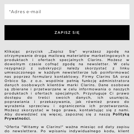
*Adres e-mail
ZAPISZ SIĘ
Klikając przycisk „Zapisz Się” wyrażasz zgodę na
otrzymywanie drogą mailową materiałów marketingowych o
produktach i ofertach specjalnych Clarins. Możesz w
dowolnym czasie cofnąć zgodę na newsletter. W celu
rezygnacji z subskrypcji należy skorzystać z linku
umieszczonego w każdym newsletterze lub poinformować
nas poprzez formularz kontaktowy. Firmy Clarins SA oraz
Orbico Sp. z o.o. wspólnie pełnią funkcję administratora
danych osobowych klientów marki Clarins. Dane osobowe
są zbierane i przetwarzane w celu informowania o naszych
produktach i ofertach specjalnych. Przysługuje Ci prawo
dostępu do treści swoich danych, ich usunięcia,
poprawiania i przekazywania, jak również prawo do
wyrażenia sprzeciwu i ograniczenia ich przetwarzania.
Możesz skorzystać w tego prawa, kontaktując się z nami.
Aby dowiedzieć się więcej, zapoznaj się z naszą
Polityką
Prywatności.
*Oferta "Witamy w Clarins!" ważna miesiąc od daty zapisu
do newslettera. Po wpisaniu indywidualnego kodu, klient