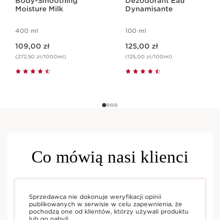
Body-Smoothing
Dezodorant Eau
Moisture Milk
Dynamisante
400 ml
100 ml
Aktualna cena 109,00 zł
Aktualna cena 125,00 zł
109,00 zł
125,00 zł
(272,50 zł/1000ml)
(125,00 zł/100ml)
Co mówią nasi klienci
Sprzedawca nie dokonuje weryfikacji opinii
publikowanych w serwisie w celu zapewnienia, że
pochodzą one od klientów, którzy używali produktu
lub go nabyli.