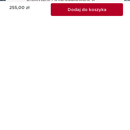
Aktualna cena 255,00 zł
zrównoważony sposób.
255,00 zł
Dodaj do koszyka
ODPOWIEDZIALNE PIĘKNO
Marka Clarins jest zaangażowana we
wspieranie odpowiedzialnego piękna.
WYPRODUKOWANO WE FRANCJI
Wszystkie produkty naszej linii
pielęgnacyjnej zostały zaprojektowane i
wyprodukowane we Francji.