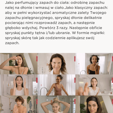
Jako perfumujący zapach do ciała: odrobinę zapachu
aromatyczne rośliny, a następnie ekstrahowane. To
nalej na dłonie i wmasuj w ciało.Jako klasyczny zapach:
prawdziwie naturlane koncentraty zapachowe. Oleki
aby w pełni wykorzystać aromatyczne zalety Twojego
eteryczne znane są z tego, że dostarczają skórze i
zapachu pielęgnacyjnego, spryskaj dłonie delikatnie
umysłowi dobroczynne właściwości.
pocierając nimi rozprowadź zapach, a następnie
Clarins Plus
głęboko wdychaj. Powtórz 3 razy. Następnie obficie
Eau Dynamisante stworzony w 1987 roku przez
spryskaj punkty tętna i/lub ubranie. W formie mgiełki:
Jacquesa Courtin-Clarinsa byl pierwszym zapachem
spryskaj skórę tak jak codziennie aplikujesz swój
pielęgnacyjnym. Jego formuła łączy w sobie olejki
zapach.
eteryczne i ekstrakty roślinne, zasady aromaterapii i
fitoterapii, aby jednocześnie perfumować i dbać o skórę
oraz umysł.