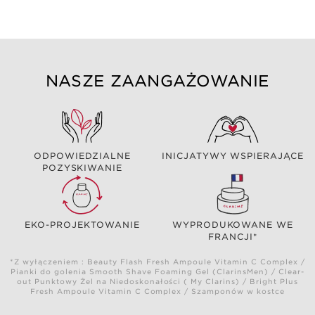
NASZE ZAANGAŻOWANIE
ODPOWIEDZIALNE
INICJATYWY WSPIERAJĄCE
POZYSKIWANIE
EKO-PROJEKTOWANIE
WYPRODUKOWANE WE
FRANCJI*
*Z wyłączeniem : Beauty Flash Fresh Ampoule Vitamin C Complex /
Pianki do golenia Smooth Shave Foaming Gel (ClarinsMen) / Clear-
out Punktowy Żel na Niedoskonałości ( My Clarins) / Bright Plus
Fresh Ampoule Vitamin C Complex / Szamponów w kostce