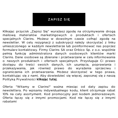
ZAPISZ SIĘ
Klikając przycisk „Zapisz Się” wyrażasz zgodę na otrzymywanie drogą
mailową materiałów marketingowych o produktach i ofertach
specjalnych Clarins. Możesz w dowolnym czasie cofnąć zgodę na
newsletter. W celu rezygnacji z subskrypcji należy skorzystać z linku
umieszczonego w każdym newsletterze lub poinformować nas poprzez
formularz kontaktowy. Firmy Clarins SA oraz Orbico Sp. z o.o. wspólnie
pełnią funkcję administratora danych osobowych klientów marki
Clarins. Dane osobowe są zbierane i przetwarzane w celu informowania
o naszych produktach i ofertach specjalnych. Przysługuje Ci prawo
dostępu do treści swoich danych, ich usunięcia, poprawiania i
przekazywania, jak również prawo do wyrażenia sprzeciwu i
ograniczenia ich przetwarzania. Możesz skorzystać w tego prawa,
kontaktując się z nami. Aby dowiedzieć się więcej, zapoznaj się z naszą
Polityką Prywatności
klikając tutaj
.
Oferta "Witamy w Clarins!" ważna miesiąc od daty zapisu do
newslettera. Po wpisaniu indywidualnego kodu, klient otrzymuje rabat
10% na cały asortyment. Kod promocyjny jest kodem jednorazowym.
Oferta łączy się z innymi promocjami. Kod nie łączy się z innymi
rabatami