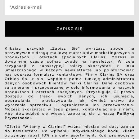
*Adres e-mail
ZAPISZ SIĘ
Klikając przycisk „Zapisz Się” wyrażasz zgodę na
otrzymywanie drogą mailową materiałów marketingowych o
produktach i ofertach specjalnych Clarins. Możesz w
dowolnym czasie cofnąć zgodę na newsletter. W celu
rezygnacji z subskrypcji należy skorzystać z linku
umieszczonego w każdym newsletterze lub poinformować
nas poprzez formularz kontaktowy. Firmy Clarins SA oraz
Orbico Sp. z o.o. wspólnie pełnią funkcję administratora
danych osobowych klientów marki Clarins. Dane osobowe
są zbierane i przetwarzane w celu informowania o naszych
produktach i ofertach specjalnych. Przysługuje Ci prawo
dostępu do treści swoich danych, ich usunięcia,
poprawiania i przekazywania, jak również prawo do
wyrażenia sprzeciwu i ograniczenia ich przetwarzania.
Możesz skorzystać w tego prawa, kontaktując się z nami.
Aby dowiedzieć się więcej, zapoznaj się z naszą
Polityką
Prywatności.
*Oferta "Witamy w Clarins!" ważna miesiąc od daty zapisu
do newslettera. Po wpisaniu indywidualnego kodu, klient
otrzymuje rabat 10% na cały asortyment. Kod promocyjny