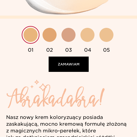
01
02
03
04
05
ZAMAWIAM
Nasz nowy krem koloryzuący posiada
zaskakującą, mocno kremową formułę złożoną
z magicznych mikro-perełek, które