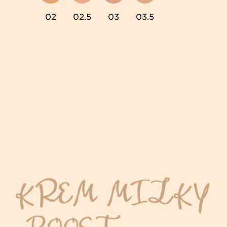
02
02.5
03
03.5