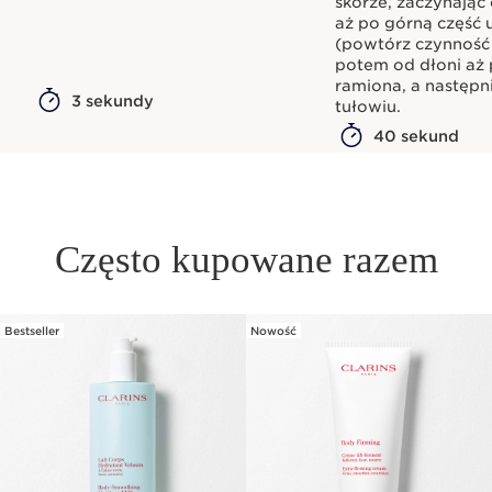
skórze, zaczynając 
aż po górną część 
(powtórz czynność
potem od dłoni aż
ramiona, a następn
3 sekundy
tułowiu.
40 sekund
Często kupowane razem
Bestseller
Nowość
PRZEJDŹ DO TREŚCI