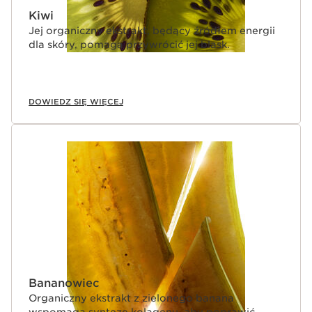
Kiwi
Jej organiczny ekstrakt, będący źródłem energii
dla skóry, pomaga przywrócić jej blask.
DOWIEDZ SIĘ WIĘCEJ
Bananowiec
Organiczny ekstrakt z zielonego banana