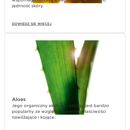
wspomaga syntezę kolagenu, aby poprawić
jędrność skóry.
DOWIEDZ SIĘ WIĘCEJ
Aloes
Jego organiczny ekstrakt roślinny jest bardzo
popularny ze względu na swoje właściwości
nawilżające i kojące.