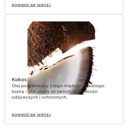
DOWIEDZ SIĘ WIĘCEJ
Kokos
Olej pozyskiwany z jego miąższu – zwanego
koprą – jest znany ze swoich właściwości
odżywczych i ochronnych.
DOWIEDZ SIĘ WIĘCEJ