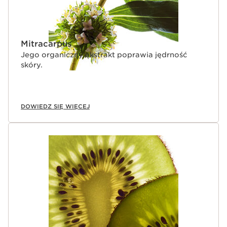
Mitracarpus
Jego organiczny ekstrakt poprawia jędrność
skóry.
DOWIEDZ SIĘ WIĘCEJ