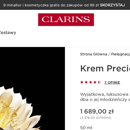
9 minaitur i kosmetyczka gratis do zakupów od 99 zł
SKORZYSTAJ
Zestawy
Strona Główna
Pielęgnacj
Krem Preci
7 OPINIE
Wyjątkowa, luksusowa p
dba o jej młodzieńczy
Aktualna cena 1 689,00 zł
1 689,00 zł
(3 378,00 zł/100ml)
50 ml