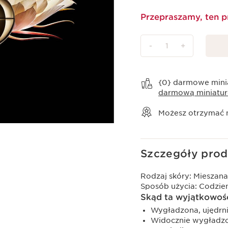
Przepraszamy, ten p
-
1
+
Wyświetl koszyk
{0} darmowe mini
darmową miniatur
Możesz otrzymać
Szczegóły prod
Rodzaj skóry:
Mieszana
Sposób użycia:
Codzien
Skąd ta wyjątkowoś
Wygładzona, ujędrni
Widocznie wygładzo