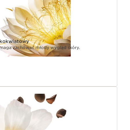
lkokwiatowy
omaga zachować młody wygląd skóry.