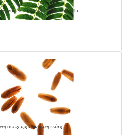
rzyczynia się do jednolitego kolorytu.
ej mocy ujędrniającej skórę.