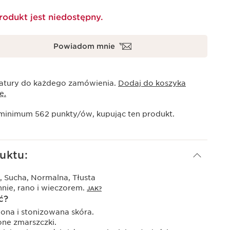
rodukt jest niedostępny.
Powiadom mnie
atury do każdego zamówienia.
Dodaj do koszyka
ę.
 minimum
562
punkty/ów, kupując ten produkt.
uktu:
, Sucha, Normalna, Tłusta
nie, rano i wieczorem.
JAK?
ć?
ona i stonizowana skóra.
ne zmarszczki.