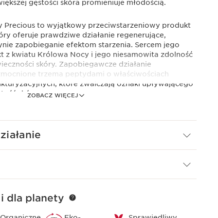
iększej gęstości skóra promieniuje młodością.
 Precious to wyjątkowy przeciwstarzeniowy produkt
tóry oferuje prawdziwe działanie regenerujące,
ynie zapobieganie efektom starzenia. Sercem jego
akt z kwiatu Królowa Nocy i jego niesamowita zdolność
eczności skóry. Zapobiegawcze działanie
zmocnione trzema peptydami o właściwościach
rukturyzacyjnych, które zwalczają oznaki upływającego
tość skóry.
ZOBACZ WIĘCEJ
 + 90% składników naturalnych i została wzbogacona
nej żyworódki (w celu zwiększenia naturalnego
iałanie
eroli (w celu przywrócenia blasku), odżywczego olejku
 cukrów owsianych o właściwościach tonizujących.
aminy C pomaga walczyć z pojawianiem się
kt z perskiego drzewa jedwabnego pomaga przywrócić
i dla planety
zszyfrowały młodzieńczy sekret rzadkiego kwiatu:
ocesowi krioekstrakcji uzyskuje się cenny krioekstrakt
Organiczne
Eko-
Sprawiedliwy