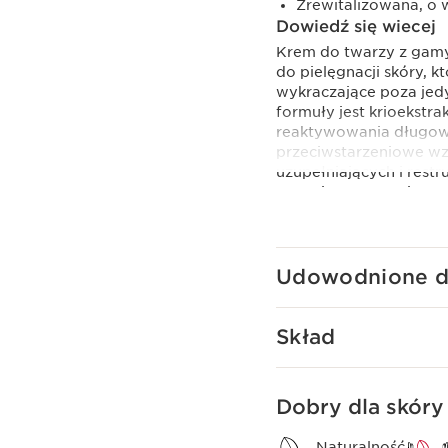
Zrewitalizowana, o w
Dowiedź się wiecej
Krem do twarzy z gamy
do pielęgnacji skóry, k
wykraczające poza jed
formuły jest krioekstr
reaktywowania długowi
przeciwstarzeniowe w
uzupełniających i rest
czasu i przywracają gęs
Formuła kremu zawiera
ekstraktami z organicz
Udowodnione dz
nawilżenia) i nasion ac
kamelii i organicznych
Wreszcie pochodna wit
Skład
przebarwień, a ekstra
cerze blask.
Innowacja
Dobry dla skóry 
Laboratoria Clarins ro
Królowa Nocy. Dzięki pr
Naturalność