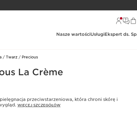
Nasze wartości
Usługi
Ekspert ds. S
a
Twarz
Precious
ous La Crème
ielęgnacja przeciwstarzeniowa, która chroni skórę i
 wygląd.
WIĘCEJ SZCZEGÓŁÓW