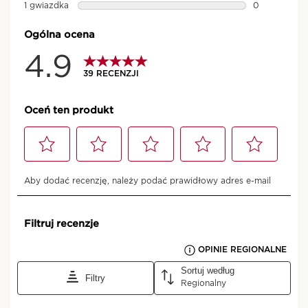
Zapach na każdy nastrój
Bez względu na to jak chcesz się czuć,
mamy dla Ciebie produkt z naszej gamy
AROMA.
Odkryj gamę
Test konsumencki - 92 kobiety