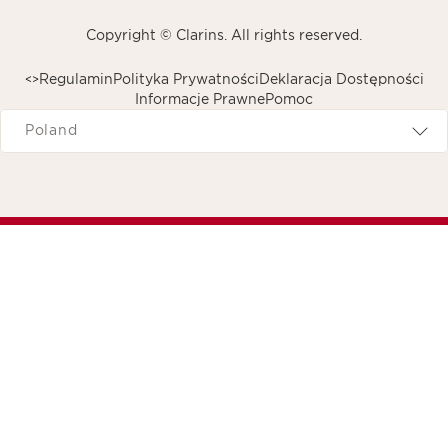
Copyright © Clarins. All rights reserved.
Regulamin
Polityka Prywatności
Deklaracja Dostępności
<
>
Informacje Prawne
Pomoc
avigates to
Poland