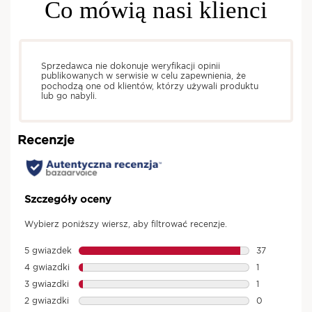
Co mówią nasi klienci
100%* twierdzi, że:
Rysy są zrelaksowane.
Twarz wygląda na mniej zmęczoną.
Sprzedawca nie dokonuje weryfikacji opinii
POZNAJ ZABIEGI SPA
publikowanych w serwisie w celu zapewnienia, że
pochodzą one od klientów, którzy używali produktu
lub go nabyli.
ODKRYJ