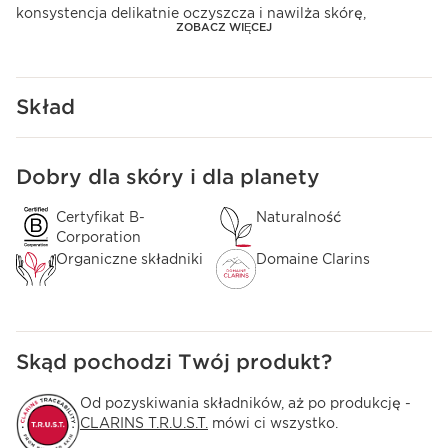
konsystencja delikatnie oczyszcza i nawilża skórę,
ZOBACZ WIĘCEJ
jednocześnie pozostawiając ją delikatnie pachnącą.
Formułą zawiera 92% naturalnych składników.
Środki ostrożności dotyczące stosowania:
Skład
Spłucz.
Innowacja
Formuła wzbogacona ekstraktem z aloesu o działaniu
Dobry dla skóry i dla planety
PRZEJDŹ DO TREŚCI
nawilżającym i oczyszczającym skórę.
Certyfikat B-
Naturalność
Corporation
Organiczne składniki
Domaine Clarins
Skąd pochodzi Twój produkt?
Od pozyskiwania składników, aż po produkcję -
CLARINS T.R.U.S.T.
mówi ci wszystko.