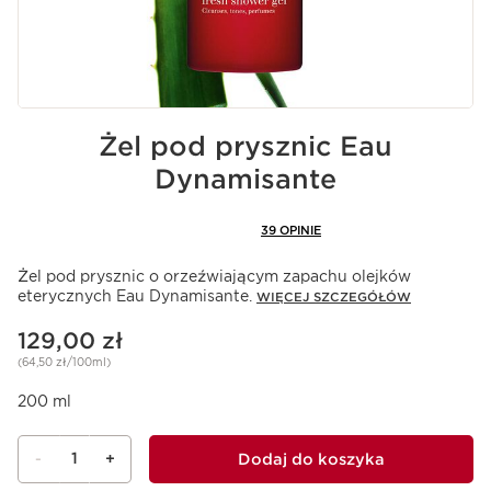
Żel pod prysznic Eau
Dynamisante
39 OPINIE
Żel pod prysznic o orzeźwiającym zapachu olejków
eterycznych Eau Dynamisante.
WIĘCEJ SZCZEGÓŁÓW
Aktualna cena 129,00 zł
129,00 zł
(64,50 zł/100ml)
200 ml
1
Dodaj do koszyka
-
+