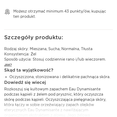
Wyświetl koszyk
Możesz otrzymać minimum
43
punkty/ów, kupując
ten produkt.
Szczegóły produktu:
Rodzaj skóry:
Mieszana, Sucha, Normalna, Tłusta
Konsystencja:
Żel
Sposób użycia:
Stosuj codziennie rano i/lub wieczorem.
JAK?
Skąd ta wyjątkowość?
Oczyszczona, stonizowana i delikatnie pachnąca skóra.
Dowiedź się wiecej
Rozkoszuj się kultowym zapachem Eau Dynamisante
podczas kąpieli z żelem pod prysznic, który oczyszcza
skórę podczas kąpieli. Oczyszczająca pielęgnacja skóry,
która łączy w sobie orzeźwiający zapach olejków
eterycznych Eau Dynamisante z nawilżającym
organicznym ekstraktem z aloesu. Jego żelowa