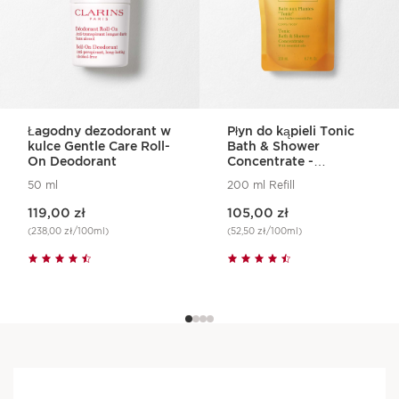
Łagodny dezodorant w
Płyn do kąpieli Tonic
kulce Gentle Care Roll-
Bath & Shower
On Deodorant
Concentrate -
uzupełnienie
50 ml
200 ml Refill
Aktualna cena 119,00 zł
Aktualna cena 105,00 zł
119,00 zł
105,00 zł
(238,00 zł/100ml)
(52,50 zł/100ml)
Widoczne rezultaty,
zatwierdzone przez kobiety,