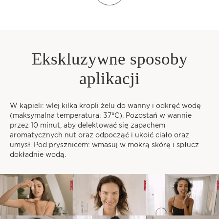
ZNAJDŹ
SPERSONALIZOWANĄ
RUTYNĘ
Ekskluzywne sposoby
aplikacji
1
2
3
O jakiej porze dnia lubisz poświęcić
W kąpieli: wlej kilka kropli żelu do wanny i odkręć wodę
sobie czas?
(maksymalna temperatura: 37°C). Pozostań w wannie
przez 10 minut, aby delektować się zapachem
aromatycznych nut oraz odpocząć i ukoić ciało oraz
umysł. Pod prysznicem: wmasuj w mokrą skórę i spłucz
dokładnie wodą.
RANO