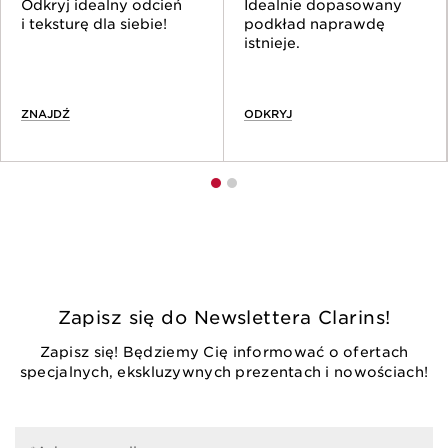
Odkryj idealny odcień
Idealnie dopasowany
i
kurkumę
, które wyraźnie ujędrniają skórę,
i teksturę dla siebie!
podkład naprawdę
wygładzają drobne linie i zmarszczki, pozostawiając
istnieje.
ją głęboko odżywioną i nawilżoną.
ZNAJDŹ
ODKRYJ
Zapisz się do Newslettera Clarins!
Zapisz się! Będziemy Cię informować o ofertach
specjalnych, ekskluzywnych prezentach i nowościach!