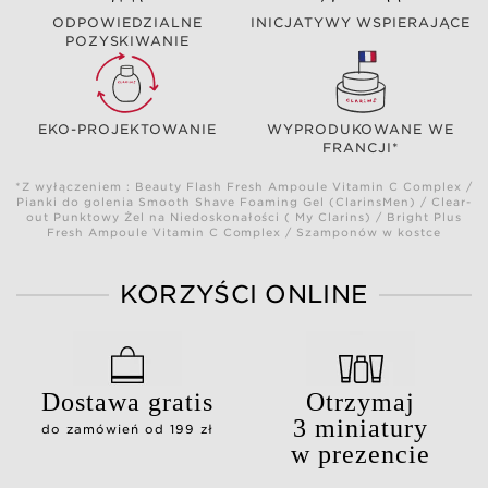
ODPOWIEDZIALNE
INICJATYWY WSPIERAJĄCE
POZYSKIWANIE
EKO-PROJEKTOWANIE
WYPRODUKOWANE WE
FRANCJI*
*Z wyłączeniem : Beauty Flash Fresh Ampoule Vitamin C Complex /
Pianki do golenia Smooth Shave Foaming Gel (ClarinsMen) / Clear-
out Punktowy Żel na Niedoskonałości ( My Clarins) / Bright Plus
Fresh Ampoule Vitamin C Complex / Szamponów w kostce
KORZYŚCI ONLINE
Dostawa gratis
Otrzymaj
3 miniatury
do zamówień od 199 zł
w prezencie