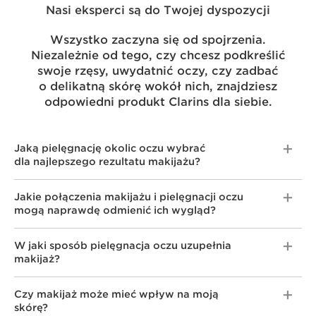
Nasi eksperci są do Twojej dyspozycji
Wszystko zaczyna się od spojrzenia.
Niezależnie od tego, czy chcesz podkreślić
swoje rzęsy, uwydatnić oczy, czy zadbać
o delikatną skórę wokół nich, znajdziesz
odpowiedni produkt Clarins dla siebie.
Jaką pielęgnację okolic oczu wybrać
dla najlepszego rezultatu makijażu?
Pielęgnacja
i
makijaż
oczu to więcej niż tylko
Jakie połączenia makijażu i pielęgnacji oczu
wygląd, to gwarancja długotrwałego piękna skóry.
mogą naprawdę odmienić ich wygląd?
Oczy są niezwykle delikatnym i ważnym obszarem,
który wymaga szczególnej uwagi i przemyślanego
Twoja indywidualna rutyna pielęgnacji oczu zależy
W jaki sposób pielęgnacja oczu uzupełnia
podejścia. Stworzenie własnej 60-sekundowej
od rodzaju skóry, własnych życzeń i potrzeb.
makijaż?
rutyny jest możliwe dzięki rozwiązaniom
W gamie
Ombre Skin
znajdują się wspaniałe opcje
do pielęgnacji oczu, takim jak
Total Eye Lift
,
dla nowego wyglądu. Kolekcja siedmiu
zapewniającym odświeżony, jaśniejszy wygląd tych
Nasze produkty do pielęgnacji i makijażu oczu
Czy makijaż może mieć wpływ na moją
uniwersalnych, długotrwałych cieni do powiek,
okolic.
Total Eye Revive
pomaga dodać okolicom
są jednym i tym samym w kompleksowym podejściu
skórę?
które utrwalają dzięki naturalnemu
pudrowi
oczu energii i rozjaśnić ich wygląd, a
Wonder