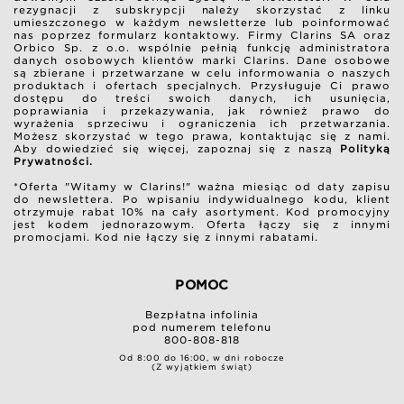
rezygnacji z subskrypcji należy skorzystać z linku
umieszczonego w każdym newsletterze lub poinformować
nas poprzez formularz kontaktowy. Firmy Clarins SA oraz
Orbico Sp. z o.o. wspólnie pełnią funkcję administratora
danych osobowych klientów marki Clarins. Dane osobowe
są zbierane i przetwarzane w celu informowania o naszych
produktach i ofertach specjalnych. Przysługuje Ci prawo
dostępu do treści swoich danych, ich usunięcia,
poprawiania i przekazywania, jak również prawo do
wyrażenia sprzeciwu i ograniczenia ich przetwarzania.
Możesz skorzystać w tego prawa, kontaktując się z nami.
Aby dowiedzieć się więcej, zapoznaj się z naszą
Polityką
Prywatności.
*Oferta "Witamy w Clarins!" ważna miesiąc od daty zapisu
do newslettera. Po wpisaniu indywidualnego kodu, klient
otrzymuje rabat 10% na cały asortyment. Kod promocyjny
jest kodem jednorazowym. Oferta łączy się z innymi
promocjami. Kod nie łączy się z innymi rabatami.
POMOC
Bezpłatna infolinia
pod numerem telefonu
800-808-818
Od 8:00 do 16:00, w dni robocze
(Z wyjątkiem świąt)