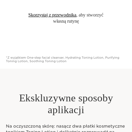
Skorzystaj z przewodnika
, aby stworzyć
własną rutynę
*Z wyjątkiem One-step facial cleanser, Hydrating Toning Lotion, Purifying
Toning Lotion, Soothing Toning Lotion
Ekskluzywne sposoby
aplikacji
Na oczyszczoną skórę: nasącz dwa płatki kosmetyczne
tonikiem Toning Lotion i delikatnie rozprowadź na