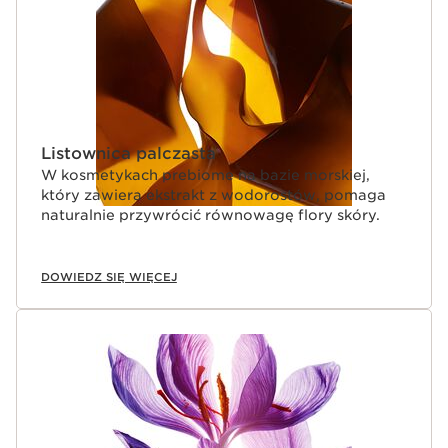
Listownica palczasta
W kosmetykach prebiome na bazie morskiej,
który zawiera ekstrakt z wodorostów, pomaga
naturalnie przywrócić równowagę flory skóry.
DOWIEDZ SIĘ WIĘCEJ