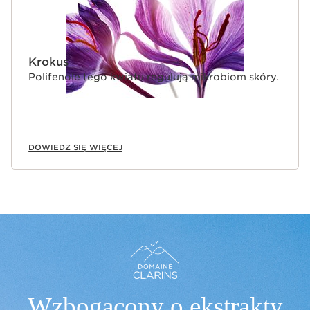
Krokus
Polifenole tego kwiatu regulują mikrobiom skóry.
DOWIEDZ SIĘ WIĘCEJ
Wzbogacony o ekstrakty