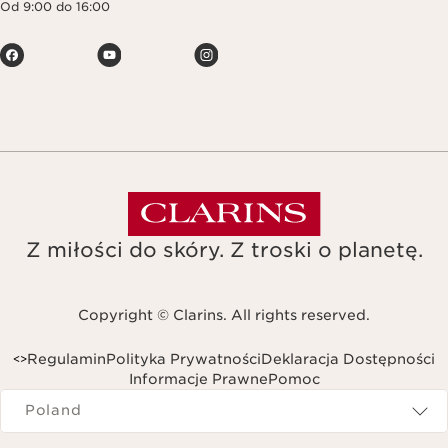
Od 9:00 do 16:00
Z miłości do skóry. Z troski o planetę.
Copyright © Clarins. All rights reserved.
Regulamin
Polityka Prywatności
Deklaracja Dostępności
<
>
Informacje Prawne
Pomoc
Navigates to
Poland