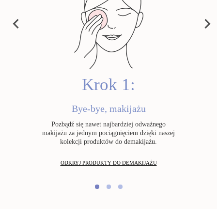
lvet Cleansing Milk
Cleansing Micellar
Total Cleansing Oi
Water
PRE
NEX
129,00 zł
129,00 zł
149,00 zł
VIOU
T
S
Zamów teraz
Zamów teraz
Zamów teraz
Krok 1:
Bye-bye, makijażu
Pozbądź się nawet najbardziej odważnego
makijażu za jednym pociągnięciem dzięki naszej
kolekcji produktów do demakijażu.
ODKRYJ PRODUKTY DO DEMAKIJAŻU