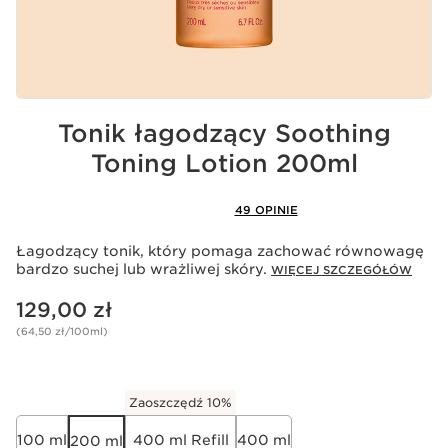
Tonik łagodzący Soothing
Toning Lotion 200ml
Akceptacja plików cookie
49 OPINIE
Odtwarzanie tego filmu oznacza zapisywanie przez
Youtube plików cookie, które mają na celu działanie
Łagodzący tonik, który pomaga zachować równowagę
usługi i personalizowanie reklam. Szczegółowe
bardzo suchej lub wrażliwej skóry.
informacje można znaleźć w polityce prywatności firm
WIĘCEJ SZCZEGÓŁÓW
Youtube
oraz
Clarins
.
Aktualna cena 129,00 zł
Jeśli chcesz odtworzyć film, musisz wyrazić zgodę,
129,00 zł
klikając poniżej.
(64,50 zł/100ml)
Odtwórz film
Zaoszczędź 10%
100 ml
400 ml Refill
400 ml
200 ml