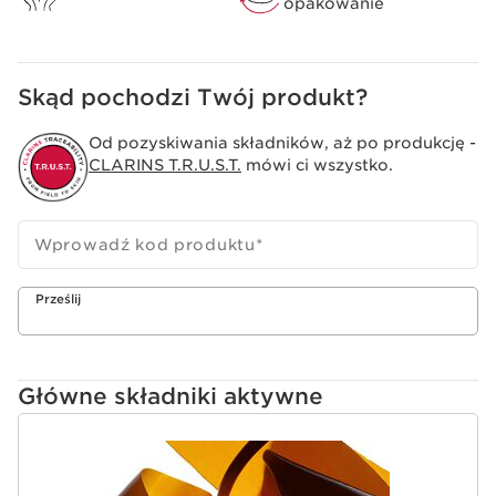
opakowanie
Delikatny i łagodny tonik, który pozostawia na skórze
uczucie świeżości.
Skąd pochodzi Twój produkt?
Od pozyskiwania składników, aż po produkcję -
CLARINS T.R.U.S.T.
mówi ci wszystko.
Wprowadź kod produktu
*
Prześlij
Główne składniki aktywne
PRZEJDŹ DO TREŚCI