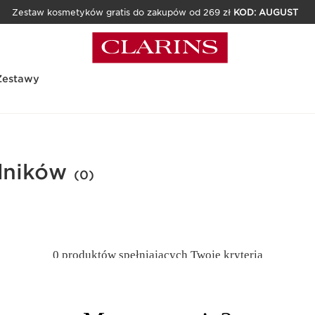
Zestaw kosmetyków gratis do zakupów od 269 zł
KOD: AUGUST
Zestawy
dników
(0)
0 produktów spełniających Twoje kryteria
Zresetuj wszystkie filtry