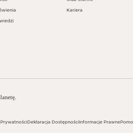
ówienia
Kariera
wiedzi
lanetę.
 Prywatności
Deklaracja Dostępności
Informacje Prawne
Pomo