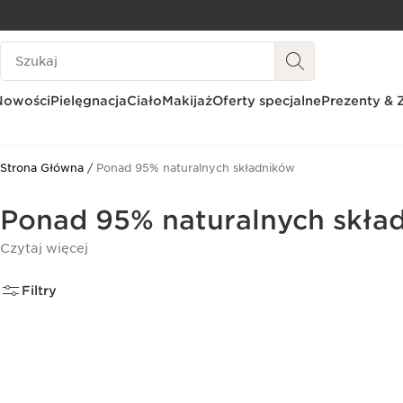
PRZEJDŹ DO TREŚCI
Historia wyszukiwania
PRZEJDŹ DO STOPKI
Nowości
Pielęgnacja
Ciało
Makijaż
Oferty specjalne
Prezenty & 
Strona Główna
Ponad 95% naturalnych składników
Ponad 95% naturalnych skła
Czytaj więcej
Filtry