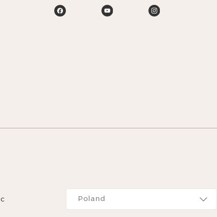
Navigates to
Poland
c