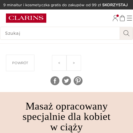
9 minaitur i kosmetyczka gratis do zakupów od 99 zł
SKORZYSTAJ
PRZEJDŹ DO TREŚCI
PRZEJDŹ DO STOPKI
HISTORIA WYSZUKIWANIA
<
>
POWRÓT
Masaż opracowany
specjalnie dla kobiet
w ciąży