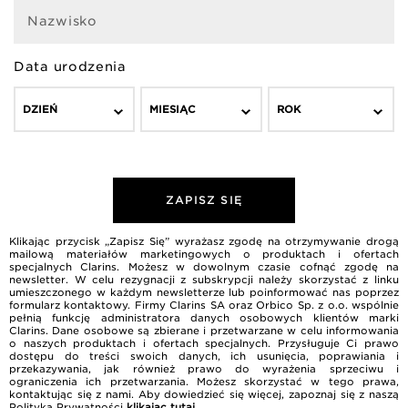
Nazwisko
Data urodzenia
DZIEŃ
MIESIĄC
ROK
ZAPISZ SIĘ
Klikając przycisk „Zapisz Się” wyrażasz zgodę na otrzymywanie drogą
mailową materiałów marketingowych o produktach i ofertach
specjalnych Clarins. Możesz w dowolnym czasie cofnąć zgodę na
newsletter. W celu rezygnacji z subskrypcji należy skorzystać z linku
umieszczonego w każdym newsletterze lub poinformować nas poprzez
formularz kontaktowy. Firmy Clarins SA oraz Orbico Sp. z o.o. wspólnie
pełnią funkcję administratora danych osobowych klientów marki
Clarins. Dane osobowe są zbierane i przetwarzane w celu informowania
o naszych produktach i ofertach specjalnych. Przysługuje Ci prawo
dostępu do treści swoich danych, ich usunięcia, poprawiania i
przekazywania, jak również prawo do wyrażenia sprzeciwu i
ograniczenia ich przetwarzania. Możesz skorzystać w tego prawa,
kontaktując się z nami. Aby dowiedzieć się więcej, zapoznaj się z naszą
Polityką Prywatności
klikając tutaj
.