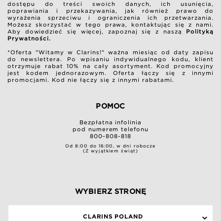
dostępu do treści swoich danych, ich usunięcia,
poprawiania i przekazywania, jak również prawo do
wyrażenia sprzeciwu i ograniczenia ich przetwarzania.
Możesz skorzystać w tego prawa, kontaktując się z nami.
Aby dowiedzieć się więcej, zapoznaj się z naszą
Polityką
Prywatności.
*Oferta "Witamy w Clarins!" ważna miesiąc od daty zapisu
do newslettera. Po wpisaniu indywidualnego kodu, klient
otrzymuje rabat 10% na cały asortyment. Kod promocyjny
jest kodem jednorazowym. Oferta łączy się z innymi
promocjami. Kod nie łączy się z innymi rabatami.
POMOC
Bezpłatna infolinia
pod numerem telefonu
800-808-818
Od 8:00 do 16:00, w dni robocze
(Z wyjątkiem świąt)
WYBIERZ STRONĘ
CLARINS POLAND