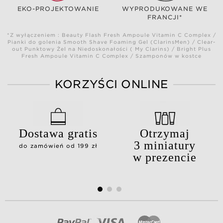
EKO-PROJEKTOWANIE
WYPRODUKOWANE WE
FRANCJI*
*Z wyłączeniem : Beauty Flash Fresh Ampoule Vitamin C Complex /
Pianki do golenia Smooth Shave Foaming Gel (ClarinsMen) / Clear-
out Punktowy Żel na Niedoskonałości ( My Clarins) / Bright Plus
Fresh Ampoule Vitamin C Complex / Szamponów w kostce
KORZYŚCI ONLINE
Dostawa gratis
Otrzymaj
3 miniatury
do zamówień od 199 zł
w prezencie