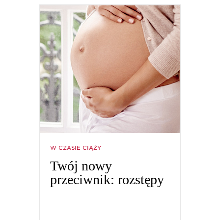
kiedykolwiek wymaga szczególnej uwagi. 9 miesięcy
ciąży wymagają nieustannego wsłuchiwania się
w potrzeby Twojego ciała. Odpoczynek, komfort
i dobre samopoczucie mają kluczowe znaczenie w tym
wyjątkowym okresie.
Dlatego warto włączyć masaż do Twojej pielęgnacji
ciała podczas ciąży. Idealny sposób na kłopotliwe
objawy związane z ciążą (ból pleców, ciężkie nogi
i rozstępy), masaż pozwala Ci się odprężyć
w oczekiwaniu na maleństwo.
Masaże i pielęgnacja Clarins dedykowane kobietom
w ciąży
W CZASIE CIĄŻY
Odkryj już teraz Zabieg Pielęgnacyjny dla Przyszłej
Mamy w Spa Clarins. Podczas Twojej ciąży Clarins
Twój nowy
zaprasza Cię do skorzystania z masażu w najbliższym
przeciwnik: rozstępy
salonie Spa. Spotkasz tam zespół specjalistów, którzy
odpowiedzą na Twoje pytania i udzielą porad. Przez
60 minut zostaniesz poddana zabiegowi
pielęgnacyjnemu, dostosowanemu do ewolucji
Twojego ciała.