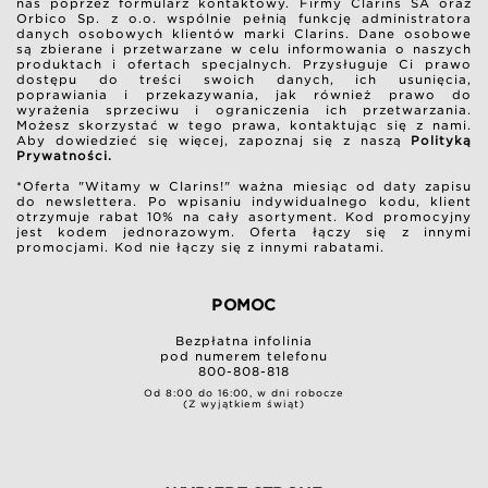
nas poprzez formularz kontaktowy. Firmy Clarins SA oraz
Orbico Sp. z o.o. wspólnie pełnią funkcję administratora
danych osobowych klientów marki Clarins. Dane osobowe
są zbierane i przetwarzane w celu informowania o naszych
produktach i ofertach specjalnych. Przysługuje Ci prawo
dostępu do treści swoich danych, ich usunięcia,
poprawiania i przekazywania, jak również prawo do
wyrażenia sprzeciwu i ograniczenia ich przetwarzania.
Możesz skorzystać w tego prawa, kontaktując się z nami.
Aby dowiedzieć się więcej, zapoznaj się z naszą
Polityką
Prywatności.
*Oferta "Witamy w Clarins!" ważna miesiąc od daty zapisu
do newslettera. Po wpisaniu indywidualnego kodu, klient
otrzymuje rabat 10% na cały asortyment. Kod promocyjny
jest kodem jednorazowym. Oferta łączy się z innymi
promocjami. Kod nie łączy się z innymi rabatami.
POMOC
Bezpłatna infolinia
pod numerem telefonu
800-808-818
Od 8:00 do 16:00, w dni robocze
(Z wyjątkiem świąt)