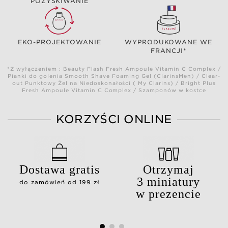
POZYSKIWANIE
EKO-PROJEKTOWANIE
WYPRODUKOWANE WE
FRANCJI*
*Z wyłączeniem : Beauty Flash Fresh Ampoule Vitamin C Complex /
Pianki do golenia Smooth Shave Foaming Gel (ClarinsMen) / Clear-
out Punktowy Żel na Niedoskonałości ( My Clarins) / Bright Plus
Fresh Ampoule Vitamin C Complex / Szamponów w kostce
KORZYŚCI ONLINE
Dostawa gratis
Otrzymaj
3 miniatury
do zamówień od 199 zł
w prezencie