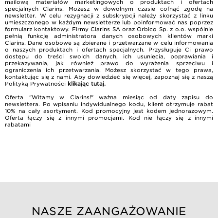
mailową materiałów marketingowych o produktach i ofertach
specjalnych Clarins. Możesz w dowolnym czasie cofnąć zgodę na
newsletter. W celu rezygnacji z subskrypcji należy skorzystać z linku
umieszczonego w każdym newsletterze lub poinformować nas poprzez
formularz kontaktowy. Firmy Clarins SA oraz Orbico Sp. z o.o. wspólnie
pełnią funkcję administratora danych osobowych klientów marki
Clarins. Dane osobowe są zbierane i przetwarzane w celu informowania
o naszych produktach i ofertach specjalnych. Przysługuje Ci prawo
dostępu do treści swoich danych, ich usunięcia, poprawiania i
przekazywania, jak również prawo do wyrażenia sprzeciwu i
ograniczenia ich przetwarzania. Możesz skorzystać w tego prawa,
kontaktując się z nami. Aby dowiedzieć się więcej, zapoznaj się z naszą
Polityką Prywatności
klikając tutaj
.
Oferta "Witamy w Clarins!" ważna miesiąc od daty zapisu do
newslettera. Po wpisaniu indywidualnego kodu, klient otrzymuje rabat
10% na cały asortyment. Kod promocyjny jest kodem jednorazowym.
Oferta łączy się z innymi promocjami. Kod nie łączy się z innymi
rabatami
NASZE ZAANGAŻOWANIE