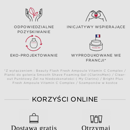
ODPOWIEDZIALNE
INICJATYWY WSPIERAJĄCE
POZYSKIWANIE
EKO-PROJEKTOWANIE
WYPRODUKOWANE WE
FRANCJI*
*Z wyłączeniem : Beauty Flash Fresh Ampoule Vitamin C Complex /
Pianki do golenia Smooth Shave Foaming Gel (ClarinsMen) / Clear-
out Punktowy Żel na Niedoskonałości ( My Clarins) / Bright Plus
Fresh Ampoule Vitamin C Complex / Szamponów w kostce
KORZYŚCI ONLINE
Dostawa gratis
Otrzymaj