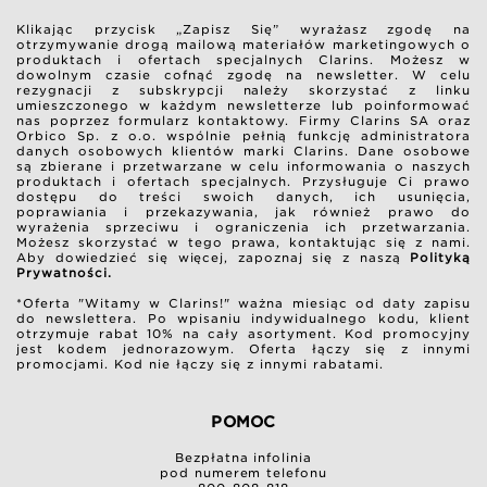
Klikając przycisk „Zapisz Się” wyrażasz zgodę na
otrzymywanie drogą mailową materiałów marketingowych o
produktach i ofertach specjalnych Clarins. Możesz w
dowolnym czasie cofnąć zgodę na newsletter. W celu
rezygnacji z subskrypcji należy skorzystać z linku
umieszczonego w każdym newsletterze lub poinformować
nas poprzez formularz kontaktowy. Firmy Clarins SA oraz
Orbico Sp. z o.o. wspólnie pełnią funkcję administratora
danych osobowych klientów marki Clarins. Dane osobowe
są zbierane i przetwarzane w celu informowania o naszych
produktach i ofertach specjalnych. Przysługuje Ci prawo
dostępu do treści swoich danych, ich usunięcia,
poprawiania i przekazywania, jak również prawo do
wyrażenia sprzeciwu i ograniczenia ich przetwarzania.
Możesz skorzystać w tego prawa, kontaktując się z nami.
Aby dowiedzieć się więcej, zapoznaj się z naszą
Polityką
Prywatności.
*Oferta "Witamy w Clarins!" ważna miesiąc od daty zapisu
do newslettera. Po wpisaniu indywidualnego kodu, klient
otrzymuje rabat 10% na cały asortyment. Kod promocyjny
jest kodem jednorazowym. Oferta łączy się z innymi
promocjami. Kod nie łączy się z innymi rabatami.
POMOC
Bezpłatna infolinia
pod numerem telefonu