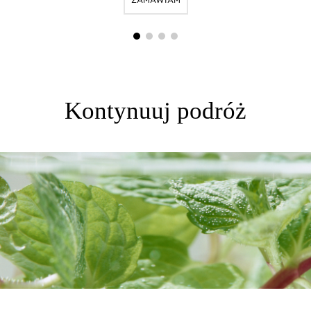
1
2
3
4
Kontynuuj podróż