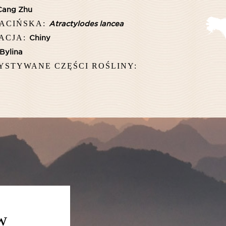
Cang Zhu
ACIŃSKA:
Atractylodes lancea
ACJA:
Chiny
Bylina
STYWANE CZĘŚCI ROŚLINY:
w