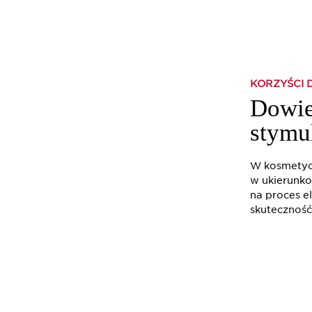
KORZYŚCI 
Dowie
stymu
W kosmetyce
w ukierunko
na proces e
skuteczność