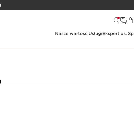
T
Nasze wartości
Usługi
Ekspert ds. S
5
6
7
8