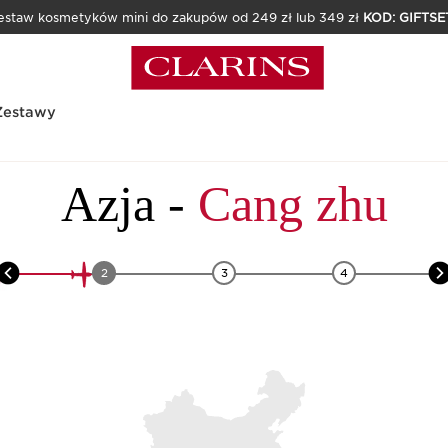
estaw kosmetyków mini do zakupów od 249 zł lub 349 zł
KOD: GIFTSE
Zestawy
mi
Azja
-
Cang zhu
2
3
4