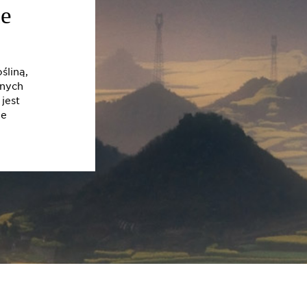
ie
śliną,
cnych
jest
je